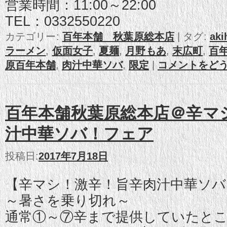
営業時間：11:00～22:00
TEL：0332550220
カテゴリー:
百年本舗 秋葉原総本店
|
タグ:
aki
ラーメン
,
仮面女子
,
夏麺
,
月野もあ
,
末広町
,
百
原百年本舗
,
肉汁中華ソバ
,
限定
|
コメントをど
百年本舗秋葉原総本店＠辛マ
汁中華ソバ！フェア
投稿日:
2017年7月18日
【辛マシ！激辛！旨辛肉汁中華ソバ
～暑さを乗り切れ～
通常①～⑦辛まで提供していたと