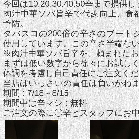
今回は10.20.30.40.50辛まで提供
肉汁中華ソバ旨辛で代謝向上、食
予防。
タバスコの200倍の辛さのブート
使用しています。この辛さ半端な
※肉汁中華ソバ旨辛を、頼まれた
まずは低い数字から徐々にお試し
体調を考慮し自己責任にご注文く
当店はいっさいの責任は負いかね
期間 : 7/18～8/15
期間中は辛マシ : 無料
ご注文の際に◯辛とスタッフにお申