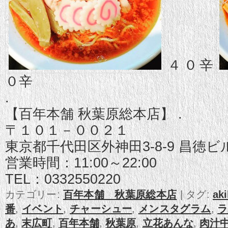
４０辛
０辛
.
【百年本舗 秋葉原総本店】 .
〒１０１－００２１
東京都千代田区外神田3-8-9 昌徳ビ
営業時間：11:00～22:00
TEL：0332550220
カテゴリー:
百年本舗 秋葉原総本店
|
タグ:
ak
番
,
イベント
,
チャーシュー
,
メンスタグラム
,
ラ
あ
,
末広町
,
百年本舗
,
秋葉原
,
立花あんな
,
肉汁