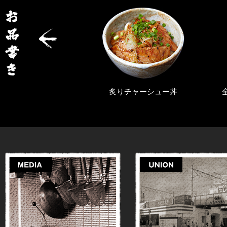
チャーシュー丼
全部のせらぁめん（塩・醤油）