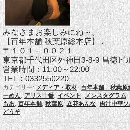
みなさまお楽しみにね～。
【百年本舗 秋葉原総本店】 .
〒１０１－００２１
東京都千代田区外神田3-8-9 昌徳ビ
営業時間：11:00～22:00
TEL：0332550220
カテゴリー:
メディア・取材
,
百年本舗 秋葉原
ーめん
,
アリス十番
,
イベント
,
メンスタグラム
,
もあ
,
百年本舗
,
秋葉原
,
立花あんな
,
肉汁中華ソ
どうぞ