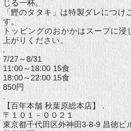
じる一杯。
「鰹のタタキ」は特製ダレにつけ
す。
トッピングのおかかはスープに浸
上がりください。
.
7/27～8/31
11:00～18:00 15食
18:00～22:00 15食
850円
.
【百年本舗 秋葉原総本店】 .
〒１０１－００２１
東京都千代田区外神田3-8-9 昌徳ビ