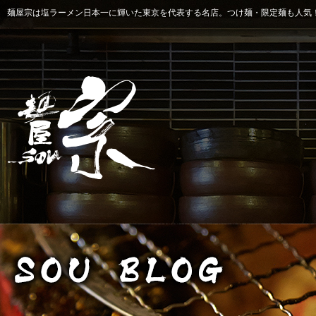
麺屋宗は塩ラーメン日本一に輝いた東京を代表する名店。つけ麺・限定麺も人気！ 