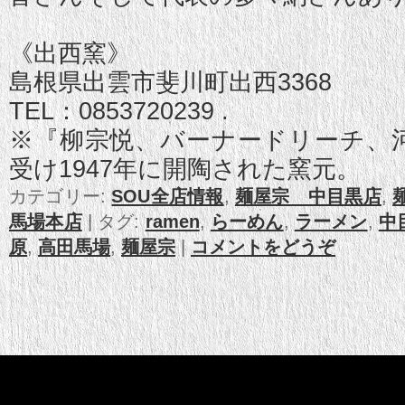
《出西窯》
島根県出雲市斐川町出西3368
TEL：0853720239 .
※『柳宗悦、バーナードリーチ、
受け1947年に開陶された窯元。
カテゴリー:
SOU全店情報
,
麺屋宗 中目黒店
,
馬場本店
|
タグ:
ramen
,
らーめん
,
ラーメン
,
中
原
,
高田馬場
,
麺屋宗
|
コメントをどうぞ