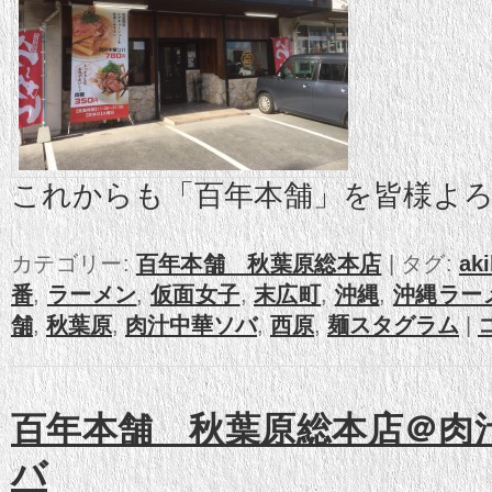
これからも「百年本舗」を皆様よ
カテゴリー:
百年本舗 秋葉原総本店
|
タグ:
ak
番
,
ラーメン
,
仮面女子
,
末広町
,
沖縄
,
沖縄ラー
舗
,
秋葉原
,
肉汁中華ソバ
,
西原
,
麺スタグラム
|
百年本舗 秋葉原総本店＠肉
バ