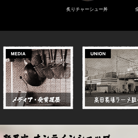
チャーシュー丼
全部のせらぁめん（塩・醤油）