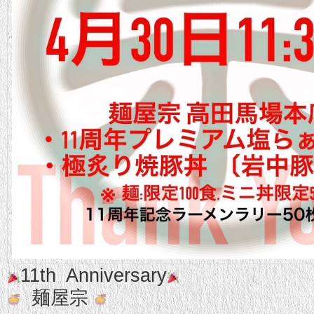
11th Anniversary
麺屋宗