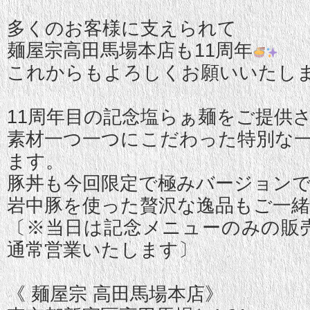
多くのお客様に支えられて
麺屋宗高田馬場本店も11周年
これからもよろしくお願いいたし
11周年目の記念塩らぁ麺をご提供
素材一つ一つにこだわった特別な一
ます。
豚丼も今回限定で極みバージョン
岩中豚を使った贅沢な逸品もご一
〔※当日は記念メニューのみの販
通常営業いたします〕
《 麺屋宗 高田馬場本店》