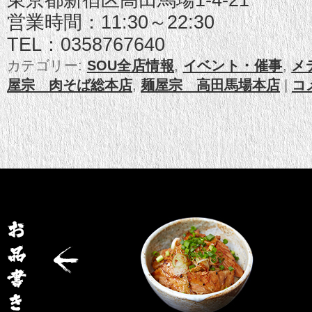
営業時間：11:30～22:30
TEL：0358767640
カテゴリー:
SOU全店情報
,
イベント・催事
,
メ
屋宗 肉そば総本店
,
麺屋宗 高田馬場本店
|
コ