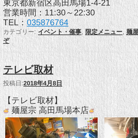
東京都新宿区高田馬場1-4-21
営業時間：11:30～22:30
TEL：
035876764
カテゴリー:
イベント・催事
,
限定メニュー
,
麺
ぞ
テレビ取材
投稿日:
2018年4月8日
【テレビ取材】
麺屋宗 高田馬場本店