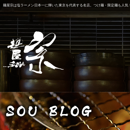
麺屋宗は塩ラーメン日本一に輝いた東京を代表する名店。つけ麺・限定麺も人気！ 