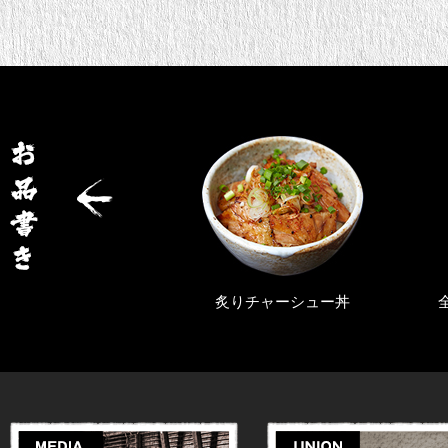
チャーシュー丼
全部のせらぁめん（塩・醤油）