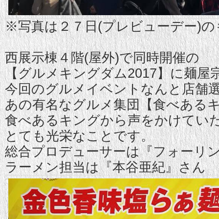
※写真は２７日(プレビューデー)
西展示棟４階(屋外)で同時開催の
【グルメキングダム2017】に麺屋
今回のグルメイベントなんと店舗
あの有名なグルメ集団【食べある
食べあるキングから声をかけてい
とても光栄なことです。
総合プロデューサーは『フォーリ
ラーメン担当は『本谷亜紀』さん