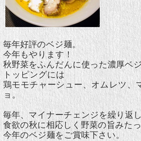
毎年好評のベジ麺。
今年もやります！
秋野菜をふんだんに使った濃厚ベ
トッピングには
鶏モモチャーシュー、オムレツ、
ョ。
毎年、マイナーチェンジを繰り返
食欲の秋に相応しく野菜の旨みた
今年のベジ麺をご賞味下さい。