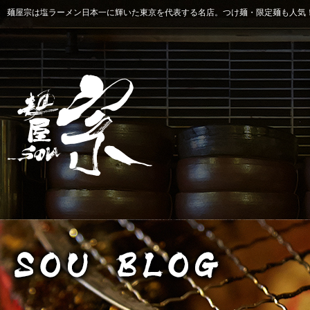
麺屋宗は塩ラーメン日本一に輝いた東京を代表する名店。つけ麺・限定麺も人気！ 