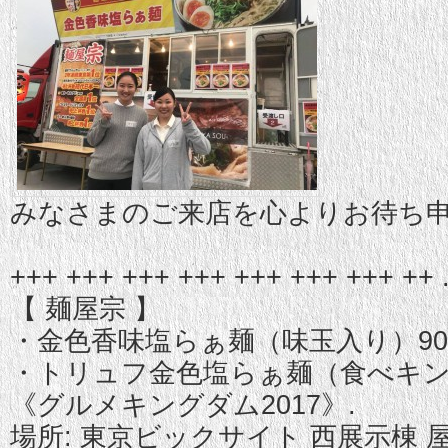
みなさまのご来店を心よりお待ち
+++ +++ +++ +++ +++ +++ +++ ++ 
【 麺屋宗 】
・金色香味塩らぁ麺（味玉入り）90
・トリュフ金色塩らぁ麺（食べキン限
《グルメキングダム2017》.
場所: 東京ビックサイト 西展示棟