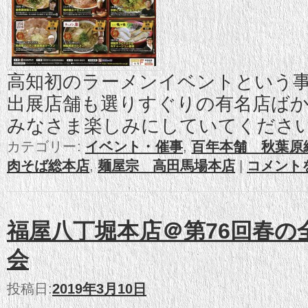
高知初のラーメンイベントという
出展店舗も選りすぐりの有名店ば
みなさま楽しみにしていてくださ
カテゴリー:
イベント・催事
,
百年本舗 秋葉原
肉そば総本店
,
麺屋宗 高田馬場本店
|
コメント
福屋八丁堀本店＠第76回春の
会
投稿日:
2019年3月10日