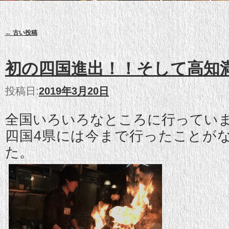
投稿ナビゲーション
←
古い投稿
初の四国進出！！そして高知
投稿日:
2019年3月20日
全国いろいろなところに行ってい
四国4県には今まで行ったことが
た。