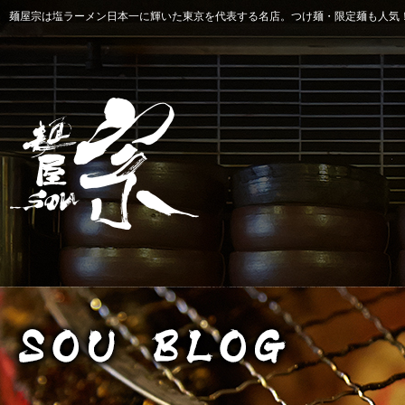
麺屋宗は塩ラーメン日本一に輝いた東京を代表する名店。つけ麺・限定麺も人気！ 