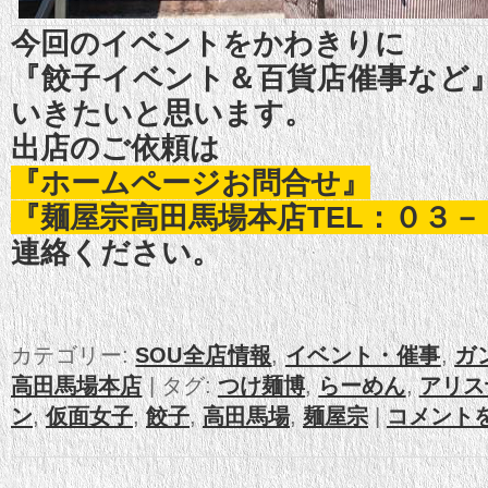
今回のイベントをかわきりに
『餃子イベント＆百貨店催事など
いきたいと思います。
出店のご依頼は
『ホームページお問合せ』
『麺屋宗高田馬場本店TEL：０３
連絡ください。
カテゴリー:
SOU全店情報
,
イベント・催事
,
ガ
高田馬場本店
|
タグ:
つけ麺博
,
らーめん
,
アリス
ン
,
仮面女子
,
餃子
,
高田馬場
,
麺屋宗
|
コメント