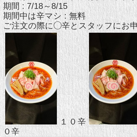
期間 : 7/18～8/15
期間中は辛マシ : 無料
ご注文の際に◯辛とスタッフにお申
１０辛
０辛