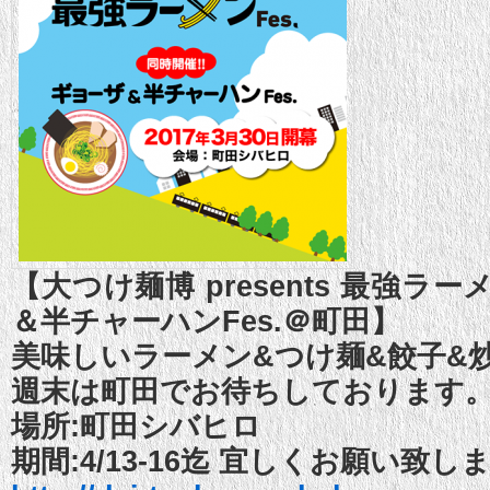
【大つけ麺博 presents 最強ラー
＆半チャーハンFes.＠町田】
美味しいラーメン&つけ麺&餃子&
週末は町田でお待ちしております
場所:町田シバヒロ
期間:4/13-16迄 宜しくお願い致し