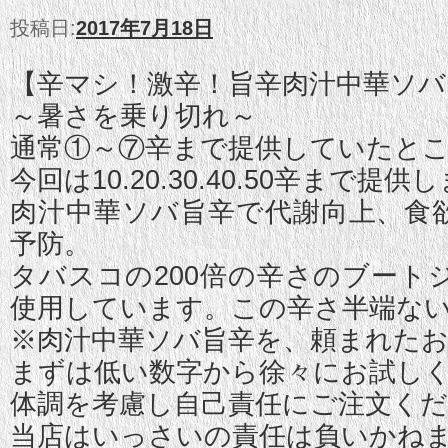
投稿日:
2017年7月18日
【辛マシ！激辛！旨辛肉汁中華ソバ
～暑さを乗り切れ～
通常①～⑦辛まで提供していたと
今回は10.20.30.40.50辛まで提供
肉汁中華ソバ旨辛で代謝向上、食
予防。
タバスコの200倍の辛さのブート
使用しています。この辛さ半端な
※肉汁中華ソバ旨辛を、頼まれた
まずは低い数字から徐々にお試し
体調を考慮し自己責任にご注文く
当店はいっさいの責任は負いかね