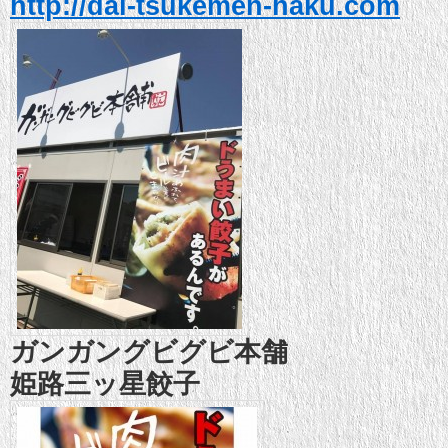
http://dai-tsukemen-haku.com
ガンガングビグビ本舗
姫路三ッ星餃子