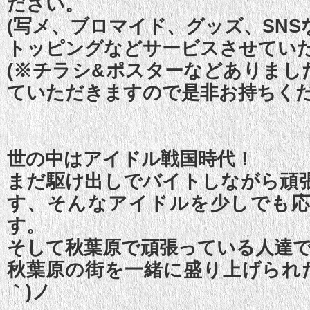
ださい。
(写メ、ブロマイド、グッズ、SNS
トッピングなどサービスさせてい
(※チラシ&ポスターなどありまし
ていただきますので是非お持ちくだ
世の中はアイドル戦国時代！
まだ駆け出しでバイトしながら頑
す、そんなアイドルを少しでも
す。
そして秋葉原で頑張っている人達
秋葉原の街を一緒に盛り上げられた
｀)ノ