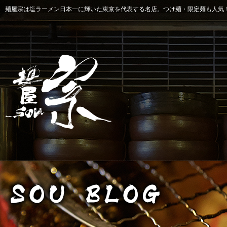
麺屋宗は塩ラーメン日本一に輝いた東京を代表する名店。つけ麺・限定麺も人気！ 