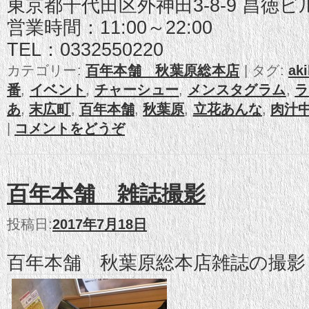
東京都千代田区外神田3-8-9 昌徳ビ
営業時間：11:00～22:00
TEL：0332550220
カテゴリー:
百年本舗 秋葉原総本店
|
タグ:
ak
番
,
イベント
,
チャーシュー
,
メンスタグラム
,
ラ
あ
,
末広町
,
百年本舗
,
秋葉原
,
立花あんな
,
肉汁
|
コメントをどうぞ
百年本舗 雑誌撮影
投稿日:
2017年7月18日
百年本舗 秋葉原総本店雑誌の撮