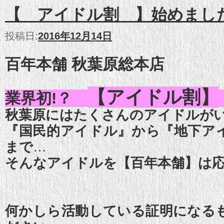
【 アイドル割 】始めまし
投稿日:
2016年12月14日
百年本舗 秋葉原総本店
【アイドル割】
業界初!？
秋葉原にはたくさんのアイドルが
『国民的アイドル』から『地下ア
まで
…
そんなアイドルを【百年本舗】は
何かしら活動している証明になる