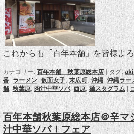
これからも「百年本舗」を皆様よ
カテゴリー:
百年本舗 秋葉原総本店
|
タグ:
ak
番
,
ラーメン
,
仮面女子
,
末広町
,
沖縄
,
沖縄ラー
舗
,
秋葉原
,
肉汁中華ソバ
,
西原
,
麺スタグラム
|
百年本舗秋葉原総本店＠辛マ
汁中華ソバ！フェア