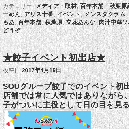
カテゴリー:
メディア・取材
,
百年本舗 秋葉原
ーめん
,
アリス十番
,
イベント
,
メンスタグラム
,
もあ
,
百年本舗
,
秋葉原
,
立花あんな
,
肉汁中華ソ
どうぞ
★餃子イベント初出店★
投稿日:
2017年4月15日
SOUグループ餃子でのイベント初
店舗では常に人気ではありながら
子がついに主役として日の目を見