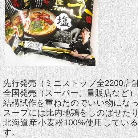
先行発売（ミニストップ全2200店舗）
全国発売（スーパー、量販店など）4
結構試作を重ねたのでいい物にな
スープには比内地鶏をしのばせた
北海道産小麦粉100%使用してい
す。