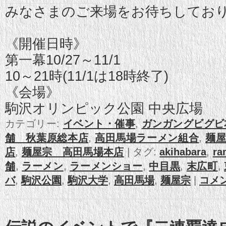
みなさまのご来場をお待ちしてお
《開催日時》
第一幕10/27～11/1
10～21時(11/1は18時終了)
《会場》
駒沢オリンピック公園 中央広場
カテゴリー:
イベント・催事
,
ガンガングビグビ本
舗 秋葉原総本店
,
高田馬場ラーメン組合
,
麺
店
,
麺屋宗 高田馬場本店
|
タグ:
akihabara
,
ra
舗
,
ラーメン
,
ラーメンショー
,
中目黒
,
末広町
,
バ
,
駒沢公園
,
駒沢大学
,
高田馬場
,
麺屋宗
|
コメ