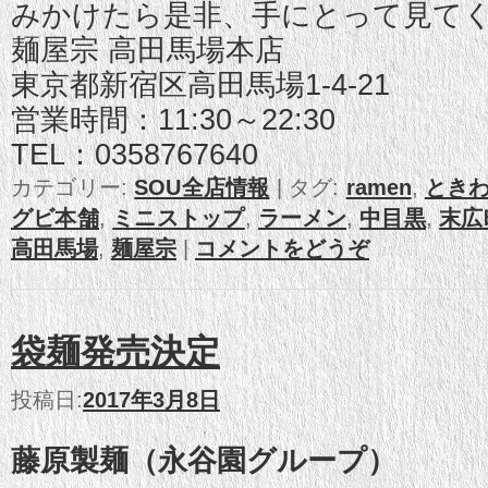
みかけたら是非、手にとって見て
麺屋宗 高田馬場本店
東京都新宿区高田馬場1-4-21
営業時間：11:30～22:30
TEL：0358767640
カテゴリー:
SOU全店情報
|
タグ:
ramen
,
とき
グビ本舗
,
ミニストップ
,
ラーメン
,
中目黒
,
末広
高田馬場
,
麺屋宗
|
コメントをどうぞ
袋麺発売決定
投稿日:
2017年3月8日
藤原製麺（永谷園グループ）