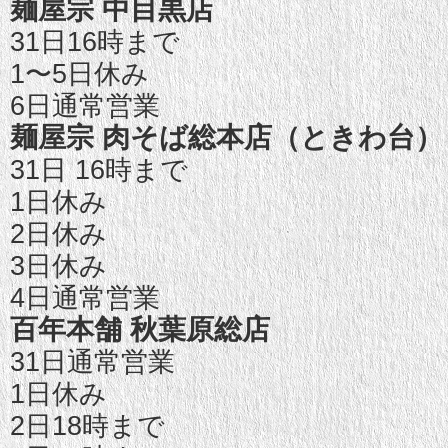
麺屋宗 中目黒店
31日16時まで
1〜5日休み
6日通常営業
麺屋宗 肉そば総本店（ときわ台）
31日 16時まで
1日休み
2日休み
3日休み
4日通常営業
百年本舗 秋葉原総店
31日通常営業
1日休み
2日18時まで