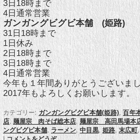
3日18時まで
4日通常営業
ガンガングビグビ本舗 (姫路)
31日18時まで
1日休み
2日18時まで
3日18時まで
4日通常営業
今年も１年間ありがとうございま
2017年もよろしくお願いします。
カテゴリー:
ガンガングビグビ本舗(姫路)
,
百年
店
,
麺屋宗 肉そば総本店
,
麺屋宗 高田馬場本
ングビグビ本舗
,
ラーメン
,
中目黒
,
姫路
,
末広町
|
コメントをどうぞ