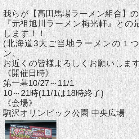
我らが【高田馬場ラーメン組合】の2
『元祖旭川ラーメン梅光軒』との
します！！
(北海道3大ご当地ラーメンの１
ン。
お近くの皆様よろしくお願いします
《開催日時》
第一幕10/27～11/1
10～21時(11/1は18時終了)
《会場》
駒沢オリンピック公園 中央広場