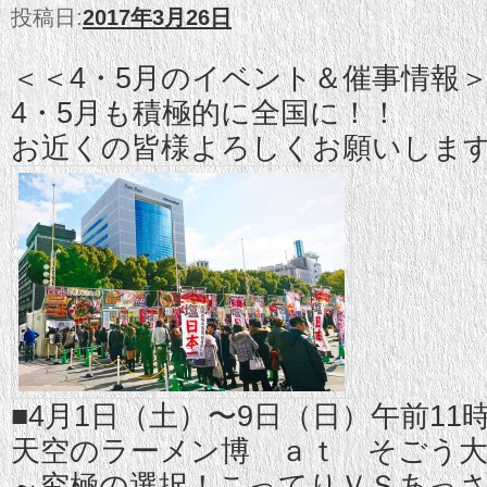
投稿日:
2017年3月26日
＜＜4・5月のイベント＆催事情報
4・5月も積極的に全国に！！
お近くの皆様よろしくお願いしま
■4月1日（土）〜9日（日）午前11
天空のラーメン博 ａｔ そごう
～究極の選択！こってりＶＳあっ