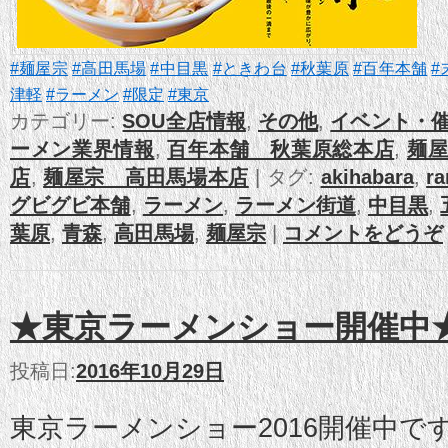
#麺屋宗
#高田馬場
#中目黒
#ときわ台
#秋葉原
#百年本舗
#
津軽
#ラーメン
#限定
#東京
カテゴリー:
SOU全店情報
,
その他
,
イベント・
ーメン業界情報
,
百年本舗 秋葉原総本店
,
麺
店
,
麺屋宗 高田馬場本店
|
タグ:
akihabara
,
r
グビグビ本舗
,
ラーメン
,
ラーメン街道
,
中目黒
,
葉原
,
青森
,
高田馬場
,
麺屋宗
|
コメントをどうぞ
★東京ラーメンショー開催中
投稿日:
2016年10月29日
東京ラーメンショー2016開催中で