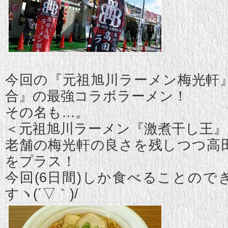
今回の
『元祖旭川ラーメン梅光軒
合』の最強コラボラーメン！
その名も…。
＜元祖旭川ラーメン『激煮干し王』
老舗の梅光軒の良さを残しつつ高
をプラス！
今回(6日間)しか食べることので
すヽ(´▽｀)/