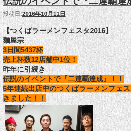
伝説のイベントで『二連覇達
投稿日:
2016年10月11日
【つくばラーメンフェスタ2016】
麺屋宗
3日間5437杯
売上杯数12店舗中1位！
昨年に引続き
伝説のイベントで『二連覇達成』！！
5年連続出店中のつくばラーメンフェ
きました！！