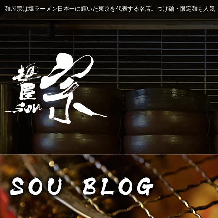
麺屋宗は塩ラーメン日本一に輝いた東京を代表する名店。つけ麺・限定麺も人気！ 