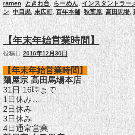
ramen
,
ときわ台
,
らーめん
,
インスタントラー
ン
,
中目黒
,
末広町
,
百年本舗
,
秋葉原
,
高田馬場
,
【年末年始営業時間】
投稿日:
2016年12月30日
【年末年始営業時間】
麺屋宗 高田馬場本店
31日 16時まで
1日休み
…
2日休み
3日休み
4日通常営業