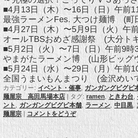
■4月13日（木）〜16日（日）午前1
最強ラーメンFes. 大つけ麺博 (町
■4月27日（木）〜5月9日（火）午前
オールTBSおめざ感謝祭 (大分ト
■5月2日（火）〜7日（日）午前9時
やまがたラーメン博 (山形ビッグ
■5月24日（水）〜29日（月）午前1
全国うまいもんまつり (金沢めい
カテゴリー:
イベント・催事
,
ガンガングビグビ本
麺屋宗 高田馬場本店
|
タグ:
ramen
,
ときわ台
,
ント
,
ガンガングビグビ本舗
,
ラーメン
,
中目黒
,
麺屋宗
|
コメントをどうぞ