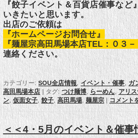
『餃子イベント＆百貨店催事など
いきたいと思います。
出店のご依頼は
『ホームページお問合せ』
『麺屋宗高田馬場本店TEL：０３
連絡ください。
カテゴリー:
SOU全店情報
,
イベント・催事
,
ガ
高田馬場本店
|
タグ:
つけ麺博
,
らーめん
,
アリス
ン
,
仮面女子
,
餃子
,
高田馬場
,
麺屋宗
|
コメント
＜＜4・5月のイベント＆催事