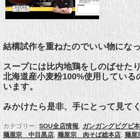
結構試作を重ねたのでいい物にな
スープには比内地鶏をしのばせた
北海道産小麦粉100%使用してい
います。
みかけたら是非、手にとって見て
カテゴリー:
SOU全店情報
,
ガンガングビグビ本
麺屋宗 中目黒店
,
麺屋宗 肉そば総本店
,
麺屋