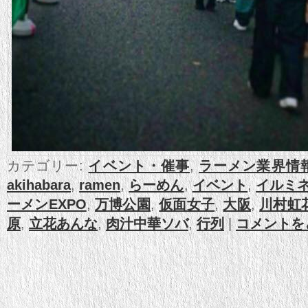
カテゴリー:
イベント・催事
,
ラーメン業界情
akihabara
,
ramen
,
らーめん
,
イベント
,
イルミ
ーメンEXPO
,
万博公園
,
仮面女子
,
大阪
,
川村虹
原
,
立花あんな
,
肉汁中華ソバ
,
行列
|
コメントを