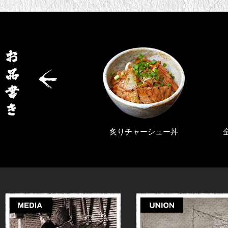
旨辛らぁ麺
炙りチャーシュー丼