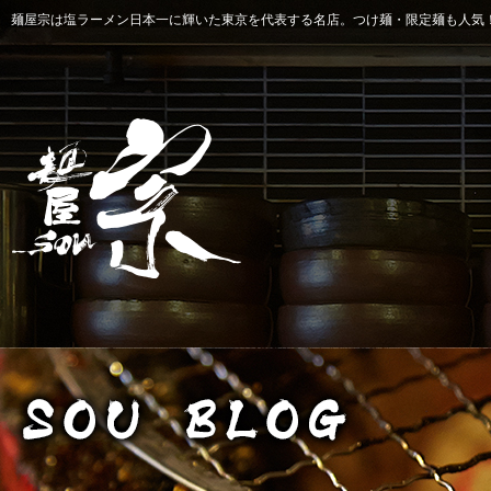
麺屋宗は塩ラーメン日本一に輝いた東京を代表する名店。つけ麺・限定麺も人気！ 