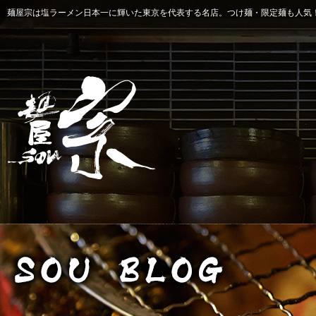
麺屋宗は塩ラーメン日本一に輝いた東京を代表する名店。つけ麺・限定麺も人気！ 