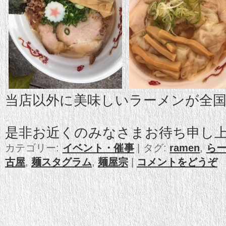
当店以外に美味しいラーメンが全
是非お近くのみなさまお待ち申し
カテゴリー:
イベント・催事
|
タグ:
ramen
,
ら
古屋
,
麺スタグラム
,
麺屋宗
|
コメントをどうぞ