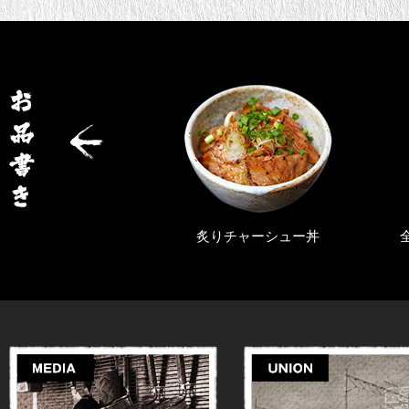
旨辛らぁ麺
炙りチャーシュー丼