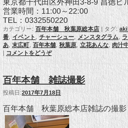
東京都千代田区外神田3-8-9 昌徳ビ
営業時間：11:00～22:00
TEL：0332550220
カテゴリー:
百年本舗 秋葉原総本店
|
タグ:
ak
番
,
イベント
,
チャーシュー
,
メンスタグラム
,
ラ
あ
,
末広町
,
百年本舗
,
秋葉原
,
立花あんな
,
肉汁
|
コメントをどうぞ
百年本舗 雑誌撮影
投稿日:
2017年7月18日
百年本舗 秋葉原総本店雑誌の撮