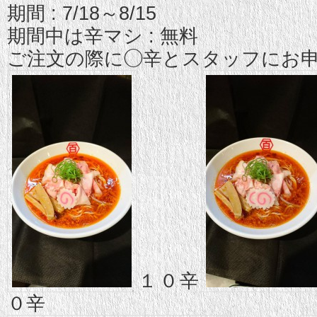
期間 : 7/18～8/15
期間中は辛マシ : 無料
ご注文の際に◯辛とスタッフにお申
１０辛
０辛