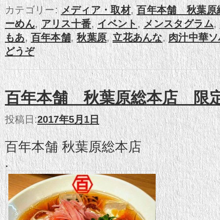
カテゴリー:
メディア・取材
,
百年本舗 秋葉原
ーめん
,
アリス十番
,
イベント
,
メンスタグラム
,
もあ
,
百年本舗
,
秋葉原
,
立花あんな
,
肉汁中華ソ
どうぞ
百年本舗 秋葉原総本店 限
投稿日:
2017年5月1日
百年本舗 秋葉原総本店
.