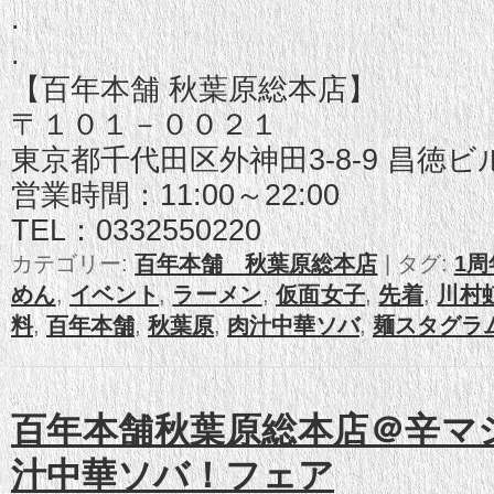
.
.
【百年本舗 秋葉原総本店】
〒１０１－００２１
東京都千代田区外神田3-8-9 昌徳ビ
営業時間：11:00～22:00
TEL：0332550220
カテゴリー:
百年本舗 秋葉原総本店
|
タグ:
1
めん
,
イベント
,
ラーメン
,
仮面女子
,
先着
,
川村
料
,
百年本舗
,
秋葉原
,
肉汁中華ソバ
,
麺スタグラ
百年本舗秋葉原総本店＠辛マ
汁中華ソバ！フェア