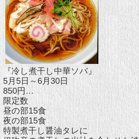
『冷し煮干し中華ソバ』
5月5日～6月30日
850円
…
限定数
昼の部15食
夜の部15食
特製煮干し醤油タレに