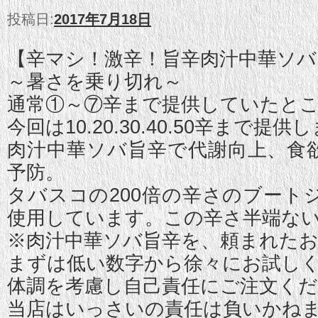
投稿日:
2017年7月18日
【辛マシ！激辛！旨辛肉汁中華ソバ
～暑さを乗り切れ～
通常①～⑦辛まで提供していたと
今回は10.20.30.40.50辛まで提供
肉汁中華ソバ旨辛で代謝向上、食
予防。
タバスコの200倍の辛さのブート
使用しています。この辛さ半端な
※肉汁中華ソバ旨辛を、頼まれた
まずは低い数字から徐々にお試し
体調を考慮し自己責任にご注文く
当店はいっさいの責任は負いかね