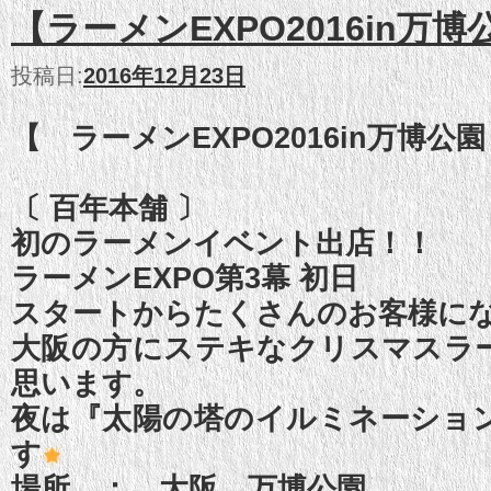
【ラーメンEXPO2016in万
投稿日:
2016年12月23日
【 ラーメンEXPO2016in万博公
〔 百年本舗 〕
初のラーメンイベント出店！！
ラーメンEXPO第3幕 初日
スタートからたくさんのお客様に
大阪の方にステキなクリスマスラ
思います。
夜は『太陽の塔のイルミネーショ
す
場所 ： 大阪 万博公園