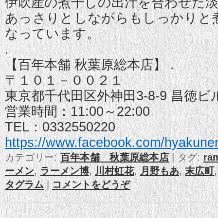
伊吹産の煮干しの出汁を合わせた
あっさりとしながらもしっかりと
なっています。
.
【百年本舗 秋葉原総本店】 .
〒１０１－００２１
東京都千代田区外神田3-8-9 昌徳ビ
営業時間：11:00～22:00
TEL：0332550220
https://www.facebook.com/
hyakune
カテゴリー:
百年本舗 秋葉原総本店
|
タグ:
ra
ーメン
,
ラーメン博
,
川村虹花
,
月野もあ
,
末広町
タグラム
|
コメントをどうぞ