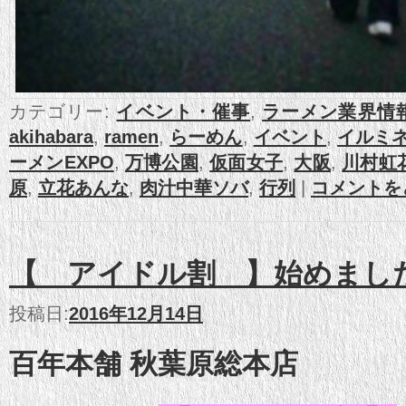
カテゴリー:
イベント・催事
,
ラーメン業界情
akihabara
,
ramen
,
らーめん
,
イベント
,
イルミ
ーメンEXPO
,
万博公園
,
仮面女子
,
大阪
,
川村虹
原
,
立花あんな
,
肉汁中華ソバ
,
行列
|
コメントを
【 アイドル割 】始めまし
投稿日:
2016年12月14日
百年本舗 秋葉原総本店