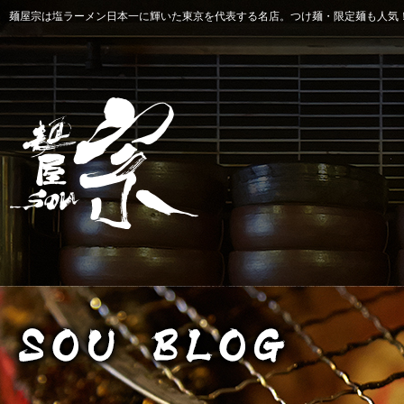
麺屋宗は塩ラーメン日本一に輝いた東京を代表する名店。つけ麺・限定麺も人気！ 