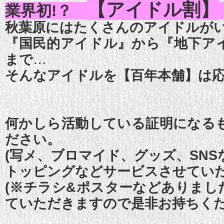
【アイドル割】
業界初!？
秋葉原にはたくさんのアイドルが
『国民的アイドル』から『地下ア
まで
…
そんなアイドルを【百年本舗】は
何かしら活動している証明になる
ださい。
(写メ、ブロマイド、グッズ、SNS
トッピングなどサービスさせてい
(※チラシ&ポスターなどありまし
ていただきますので是非お持ちくだ