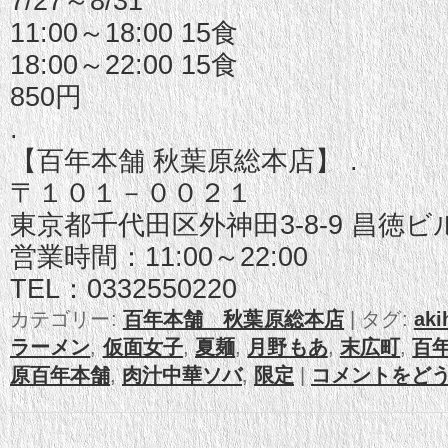
7/27～8/31
11:00～18:00 15食
18:00～22:00 15食
850円
.
【百年本舗 秋葉原総本店】 .
〒１０１－００２１
東京都千代田区外神田3-8-9 昌徳ビ
営業時間：11:00～22:00
TEL：0332550220
カテゴリー:
百年本舗 秋葉原総本店
|
タグ:
aki
ラーメン
,
仮面女子
,
夏麺
,
月野もあ
,
末広町
,
百
原百年本舗
,
肉汁中華ソバ
,
限定
|
コメントをど