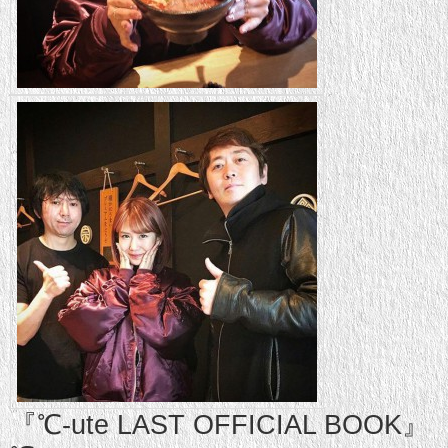
『℃-ute LAST OFFICIAL BOOK』