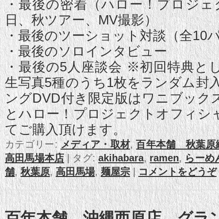
・最後の密着（ハロー！プロジェク
日、秋ツアー、MV撮影）
・最後のツーショット対談（全10
・最後のソロインタビュー
・最後の5人座談会 ※初回特典と
生写真5種のうち1枚をランダム封
ングDVD付き限定版はワニブック
とハロー！プロジェクトオフィシ
てご購入頂けます。
カテゴリー:
メディア・取材
,
百年本舗 秋葉原
高田馬場本店
|
タグ:
akihabara
,
ramen
,
らーめ
舗
,
秋葉原
,
高田馬場
,
麺屋宗
|
コメントをどうぞ
百年本舗 沖縄西原店 グラ