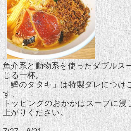
.
魚介系と動物系を使ったダブルス
じる一杯。
「鰹のタタキ」は特製ダレにつけ
す。
トッピングのおかかはスープに浸
上がりください。
.