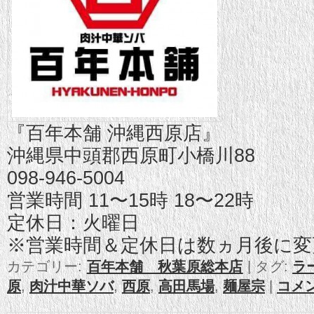
『百年本舗 沖縄西原店』
沖縄県中頭郡西原町小橋川88
098-946-5004
営業時間 11〜15時 18〜22時
定休日：火曜日
※営業時間＆定休日は数ヵ月後に変
カテゴリー:
百年本舗 秋葉原総本店
|
タグ:
ラ
原
,
肉汁中華ソバ
,
西原
,
高田馬場
,
麺屋宗
|
コメ