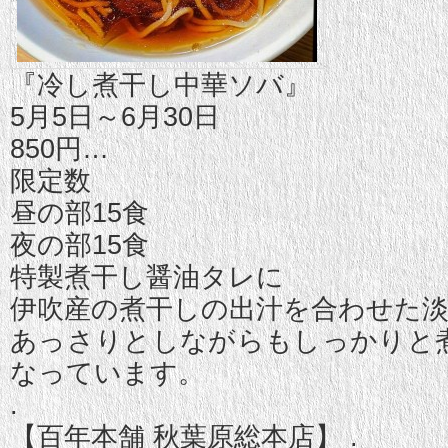
『冷し煮干し中華ソバ』
5月5日～6月30日
850円
…
限定数
昼の部15食
夜の部15食
特製煮干し醤油タレに
伊吹産の煮干しの出汁を合わせた
あっさりとしながらもしっかりと
なっています。
.
【百年本舗 秋葉原総本店】 .