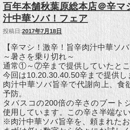
百年本舗秋葉原総本店＠辛マ
汁中華ソバ！フェア
投稿日:
2017年7月18日
【辛マシ！激辛！旨辛肉汁中華ソバ
～暑さを乗り切れ～
通常①～⑦辛まで提供していたと
今回は10.20.30.40.50辛まで提供
肉汁中華ソバ旨辛で代謝向上、食
予防。
タバスコの200倍の辛さのブート
使用しています。この辛さ半端な
※肉汁中華ソバ旨辛を、頼まれた