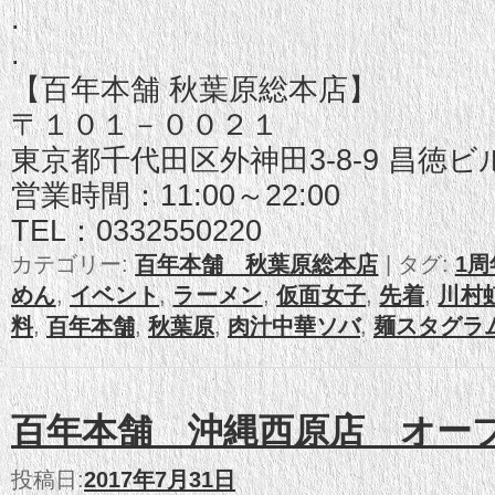
.
.
【百年本舗 秋葉原総本店】
〒１０１－００２１
東京都千代田区外神田3-8-9 昌徳ビ
営業時間：11:00～22:00
TEL：0332550220
カテゴリー:
百年本舗 秋葉原総本店
|
タグ:
1
めん
,
イベント
,
ラーメン
,
仮面女子
,
先着
,
川村
料
,
百年本舗
,
秋葉原
,
肉汁中華ソバ
,
麺スタグラ
百年本舗 沖縄西原店 オー
投稿日:
2017年7月31日