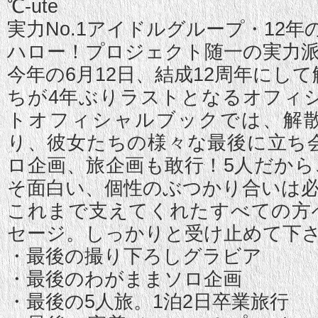
℃-ute
実力No.1アイドルグループ・12年
ハロー！プロジェクト随一の実力派グ
今年の6月12日、結成12周年にし
ちが4年ぶりラストとなるオフィ
トオフィシャルブックでは、解散を
り、彼女たちの様々な最後に立ち
ロ企画、旅企画も敢行！5人だから
そ面白い、個性のぶつかり合いは
これまで支えてくれたすべての方へ
セージ。しっかりと受け止めて下
・最後の撮り下ろしグラビア
・最後のわがままソロ企画
・最後の5人旅。1泊2日卒業旅行