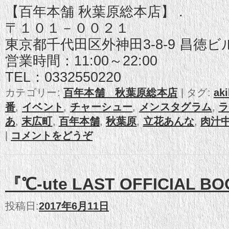
【百年本舗 秋葉原総本店】 .
〒１０１－００２１
東京都千代田区外神田3-8-9 昌徳ビ
営業時間：11:00～22:00
TEL：0332550220
カテゴリー:
百年本舗 秋葉原総本店
|
タグ:
ak
番
,
イベント
,
チャーシュー
,
メンスタグラム
,
ラ
あ
,
末広町
,
百年本舗
,
秋葉原
,
立花あんな
,
肉汁
|
コメントをどうぞ
『℃-ute LAST OFFICIAL B
投稿日:
2017年6月11日