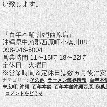
い致します。
『百年本舗 沖縄西原店』
沖縄県中頭郡西原町小橋川88
098-946-5004
営業時間 11〜15時 18〜22時
定休日：火曜日
※営業時間＆定休日は数ヵ月後に変
カテゴリー:
その他
,
ラーメン業界情報
,
百年本
末広町
,
沖縄
,
百年本舗
,
百年本舗沖縄西原
,
秋葉
|
コメントをどうぞ