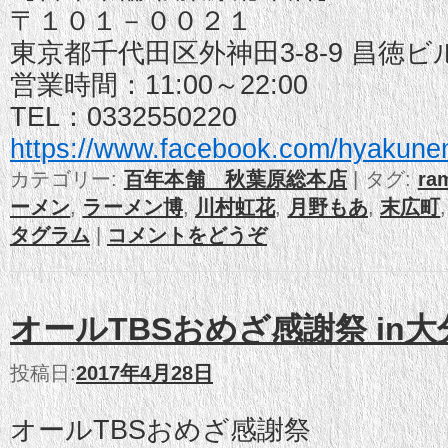
〒１０１－００２１
東京都千代田区外神田3-8-9 昌徳ビ
営業時間：11:00～22:00
TEL：0332550220
https://www.facebook.com/
hyakune
カテゴリー:
百年本舗 秋葉原総本店
|
タグ:
ra
ーメン
,
ラーメン博
,
川村虹花
,
月野もあ
,
末広町
タグラム
|
コメントをどうぞ
オールTBSおめざ感謝祭 in
投稿日:
2017年4月28日
オールTBSおめざ感謝祭