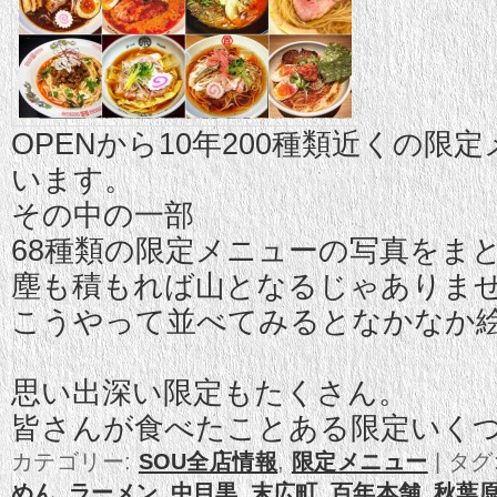
OPENから10年200種類近くの
います。
その中の一部
68種類の限定メニューの写真をま
塵も積もれば山となるじゃありま
こうやって並べてみるとなかなか絵
思い出深い限定もたくさん。
皆さんが食べたことある限定いく
カテゴリー:
SOU全店情報
,
限定メニュー
|
タグ
めん
,
ラーメン
,
中目黒
,
末広町
,
百年本舗
,
秋葉