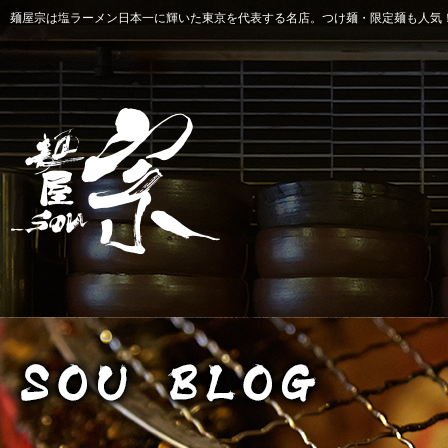
麺屋宗は塩ラーメン日本一に輝いた東京を代表する名店。つけ麺・限定麺も人気！ 