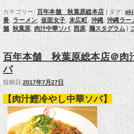
カテゴリー:
百年本舗 秋葉原総本店
|
タグ:
ak
番
,
ラーメン
,
仮面女子
,
末広町
,
沖縄
,
沖縄ラー
舗
,
秋葉原
,
肉汁中華ソバ
,
西原
,
麺スタグラム
|
百年本舗 秋葉原総本店＠肉
バ
投稿日:
2017年7月27日
【肉汁鰹冷やし中華ソバ】