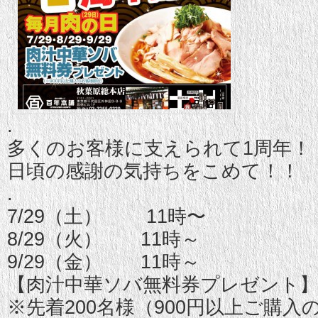
.
多くのお客様に支えられて1周年！
日頃の感謝の気持ちをこめて！！
.
7/29（土） 11時〜
8/29（火） 11時～
9/29（金） 11時～
【肉汁中華ソバ無料券プレゼント
※先着200名様（900円以上ご購入