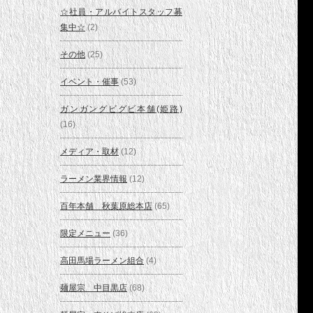
☆社員・アルバイトスタッフ募
集中☆
(2)
その他
(25)
イベント・催事
(53)
ガンガングビグビ本舗(姫路)
(16)
メディア・取材
(12)
ラーメン業界情報
(12)
百年本舗 秋葉原総本店
(65)
限定メニュー
(36)
高田馬場ラーメン組合
(4)
麺屋宗 中目黒店
(68)