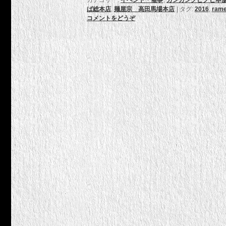
カテゴリー:
イベント・催事
,
ガンガングビグビ本舗
ば総本店
,
麺屋宗 高田馬場本店
|
タグ:
2016
,
ram
コメントをどうぞ