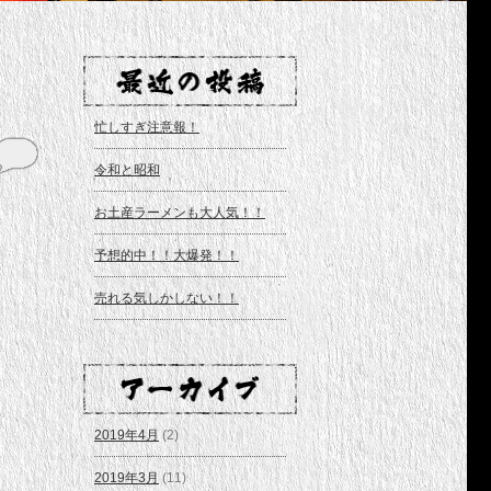
忙しすぎ注意報！
令和と昭和
お土産ラーメンも大人気！！
予想的中！！大爆発！！
売れる気しかしない！！
2019年4月
(2)
2019年3月
(11)