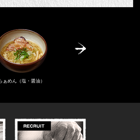
）
水餃子・焼き餃子
旨