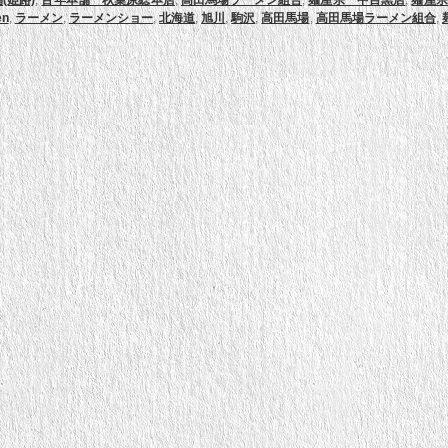
(姫路)
,
百年本舗 秋葉原総本店
,
高田馬場ラーメン組合
,
麺屋宗 中目黒店
,
麺屋宗
en
,
ラーメン
,
ラーメンショー
,
北海道
,
旭川
,
駒沢
,
高田馬場
,
高田馬場ラーメン組合
,