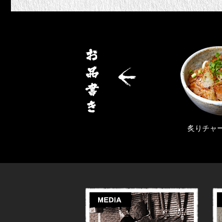
旨辛らぁ麺
炙りチャーシュー丼