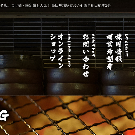
店。つけ麺・限定麺も人気！ 高田馬場駅徒歩7分 西早稲田徒歩2分