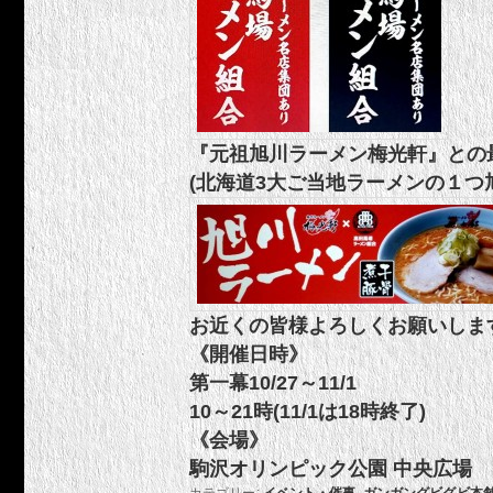
『元祖旭川ラーメン梅光軒』との
(北海道3大ご当地ラーメンの１
お近くの皆様よろしくお願いしま
《開催日時》
第一幕10/27～11/1
10～21時(11/1は18時終了)
《会場》
駒沢オリンピック公園 中央広場