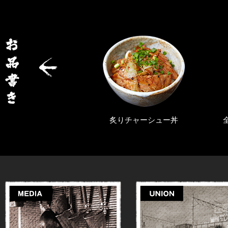
旨辛らぁ麺
炙りチャーシュー丼