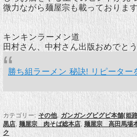
微力ながら麺屋宗も載っております(
キンキンラーメン道
田村さん、中村さん出版おめでと
勝ち組ラーメン 秘訣! リピーター
カテゴリー:
その他
,
ガンガングビグビ本舗(姫路
黒店
,
麺屋宗 肉そば総本店
,
麺屋宗 高田馬場
ク