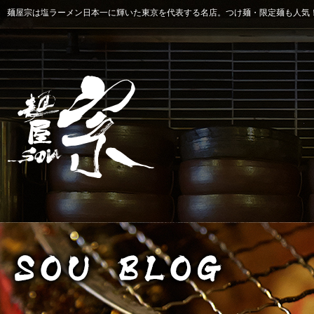
麺屋宗は塩ラーメン日本一に輝いた東京を代表する名店。つけ麺・限定麺も人気！ 