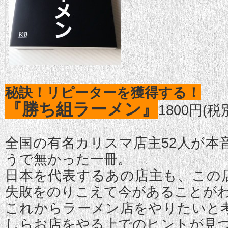
秘訣！リピーターを獲得する！
『勝ち組ラーメン』
1800円(税
全国の有名カリスマ店主52人が本
うで無かった一冊。
日本を代表するあの店主も、この
失敗をのりこえて今があることが
これからラーメン店をやりたいと
しらお店をやる上でのヒントが見