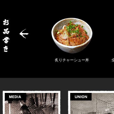
旨辛らぁ麺
炙りチャーシュー丼