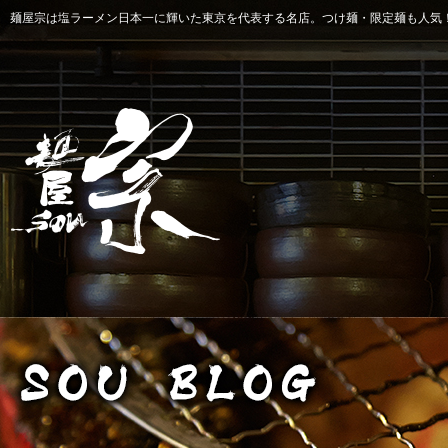
麺屋宗は塩ラーメン日本一に輝いた東京を代表する名店。つけ麺・限定麺も人気！ 