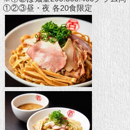
①②③昼・夜 各20食限定