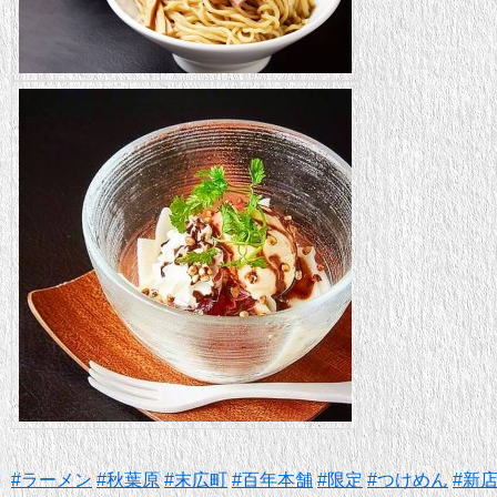
#
ラーメン
#
秋葉原
#
末広町
#
百年本舗
#
限定
#
つけめん
#
新