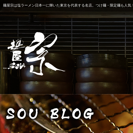
麺屋宗は塩ラーメン日本一に輝いた東京を代表する名店。つけ麺・限定麺も人気！ 