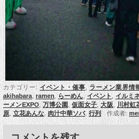
カテゴリー:
イベント・催事
,
ラーメン業界情
akihabara
,
ramen
,
らーめん
,
イベント
,
イルミ
ーメンEXPO
,
万博公園
,
仮面女子
,
大阪
,
川村虹
原
,
立花あんな
,
肉汁中華ソバ
,
行列
作成者:
me
コメントを残す