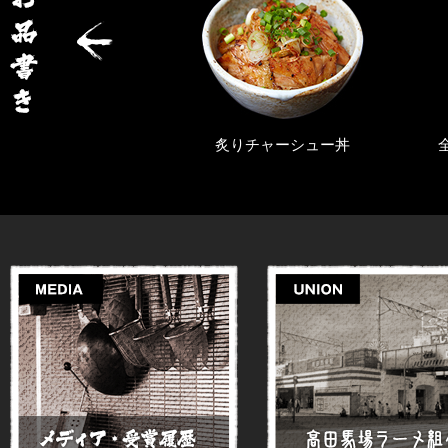
旨辛らぁ麺
炙りチャーシュー丼