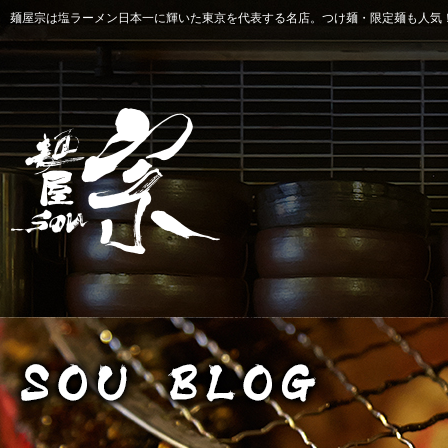
麺屋宗は塩ラーメン日本一に輝いた東京を代表する名店。つけ麺・限定麺も人気！ 