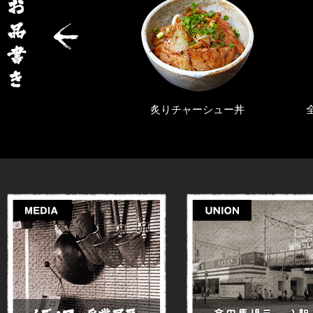
旨辛らぁ麺
炙りチャーシュー丼