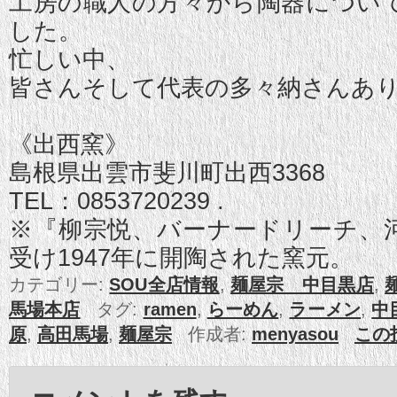
工房の職人の方々から陶器につい
した。
忙しい中、
皆さんそして代表の多々納さんあ
《出西窯》
島根県出雲市斐川町出西3368
TEL：0853720239 .
※『柳宗悦、バーナードリーチ、
受け1947年に開陶された窯元。
カテゴリー:
SOU全店情報
,
麺屋宗 中目黒店
,
馬場本店
タグ:
ramen
,
らーめん
,
ラーメン
,
中
原
,
高田馬場
,
麺屋宗
作成者:
menyasou
この