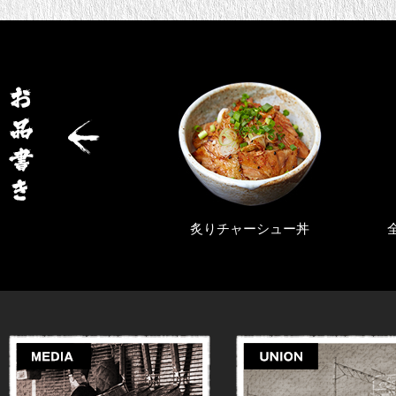
りチャーシュー丼
全部のせらぁめん（塩・醤油）