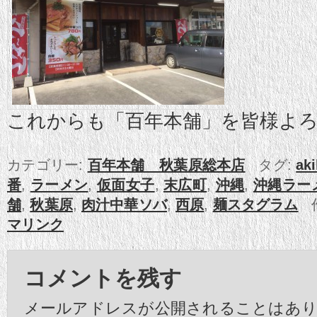
これからも「百年本舗」を皆様よ
カテゴリー:
百年本舗 秋葉原総本店
タグ:
ak
番
,
ラーメン
,
仮面女子
,
末広町
,
沖縄
,
沖縄ラー
舗
,
秋葉原
,
肉汁中華ソバ
,
西原
,
麺スタグラム
作
マリンク
コメントを残す
メールアドレスが公開されることはあ