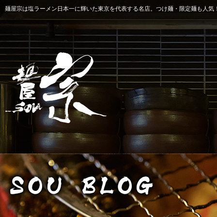
麺屋宗は塩ラーメン日本一に輝いた東京を代表する名店。つけ麺・限定麺も人気！ 