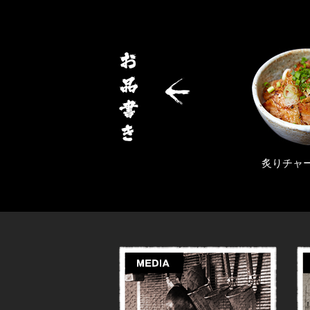
ぁ麺
炙りチャーシュー丼
全部の