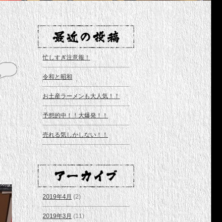
忙しすぎ注意報！
令和と昭和
お土産ラーメンも大人気！！
予想的中！！大爆発！！
売れる気しかしない！！
2019年4月
(2)
2019年3月
(11)