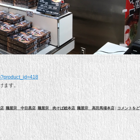
hp?product_id=418
けます。
店
,
麺屋宗 中目黒店
,
麺屋宗 肉そば総本店
,
麺屋宗 高田馬場本店
|
コメントをど