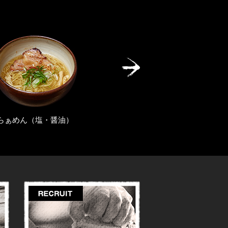
水餃子・焼き餃子
旨辛らぁ麺