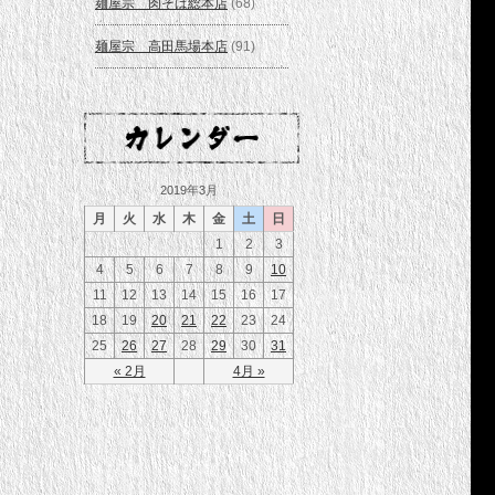
麺屋宗 肉そば総本店
(68)
麺屋宗 高田馬場本店
(91)
2019年3月
月
火
水
木
金
土
日
1
2
3
4
5
6
7
8
9
10
11
12
13
14
15
16
17
18
19
20
21
22
23
24
25
26
27
28
29
30
31
« 2月
4月 »