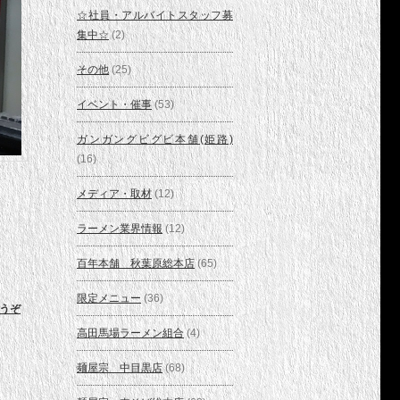
☆社員・アルバイトスタッフ募
集中☆
(2)
その他
(25)
イベント・催事
(53)
ガンガングビグビ本舗(姫路)
(16)
メディア・取材
(12)
ラーメン業界情報
(12)
百年本舗 秋葉原総本店
(65)
限定メニュー
(36)
うぞ
高田馬場ラーメン組合
(4)
麺屋宗 中目黒店
(68)