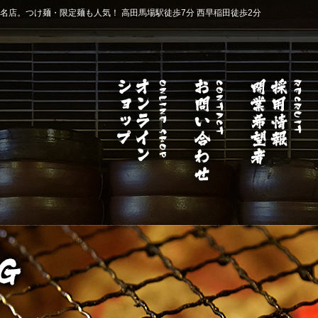
店。つけ麺・限定麺も人気！ 高田馬場駅徒歩7分 西早稲田徒歩2分