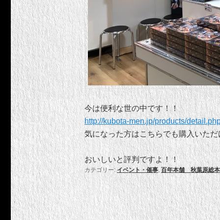
今は便利な世の中です！！
http://kubota-men.jp/products/detail.p
気になった方はこちらでも購入いただ
おいしいと評判ですよ！！
カテゴリー:
イベント・催事
,
百年本舗 秋葉原総本