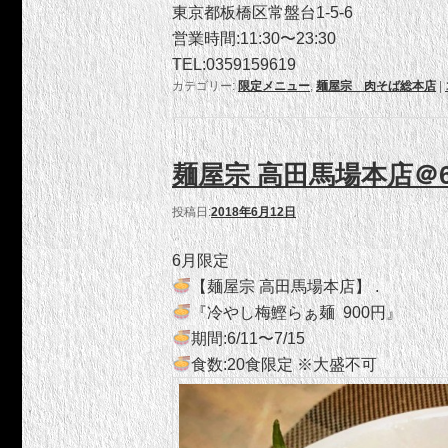
東京都板橋区常盤台1-5-6
営業時間:11:30〜23:30
TEL:0359159619
カテゴリー:
限定メニュー
,
麺屋宗 肉そば総本店
|
麺屋宗 高田馬場本店＠
投稿日:
2018年6月12日
6月限定
【麺屋宗 高田馬場本店】 .
『冷やし梅鰹らぁ麺 900円』
期間:6/11〜7/15
食数:20食限定 ※大盛不可