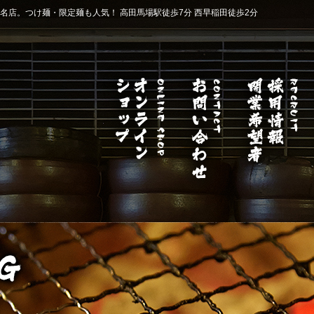
店。つけ麺・限定麺も人気！ 高田馬場駅徒歩7分 西早稲田徒歩2分