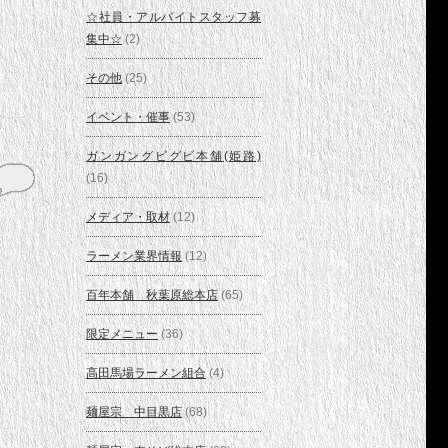
☆社員・アルバイトスタッフ募
集中☆
(2)
その他
(25)
イベント・催事
(53)
ガンガングビグビ本舗(姫路)
(16)
メディア・取材
(12)
ラーメン業界情報
(12)
百年本舗 秋葉原総本店
(65)
限定メニュー
(36)
高田馬場ラーメン組合
(4)
麺屋宗 中目黒店
(68)