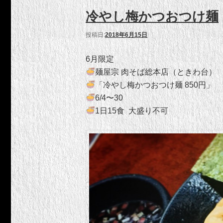
冷やし梅かつおつけ麺
投稿日:
2018年6月15日
6月限定
麺屋宗 肉そば総本店（ときわ台）
「冷やし梅かつおつけ麺 850円」
6/4〜30
1日15食 大盛り不可