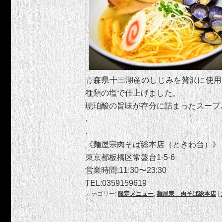
青森県十三湖産のしじみを贅沢に使用
種類の塩で仕上げました。
琥珀酸の旨味が存分に詰まったスープ
.
.
《麺屋宗肉そば総本店（ときわ台）》
東京都板橋区常盤台1-5-6
営業時間:11:30〜23:30
TEL:0359159619
カテゴリー:
限定メニュー
,
麺屋宗 肉そば総本店
|