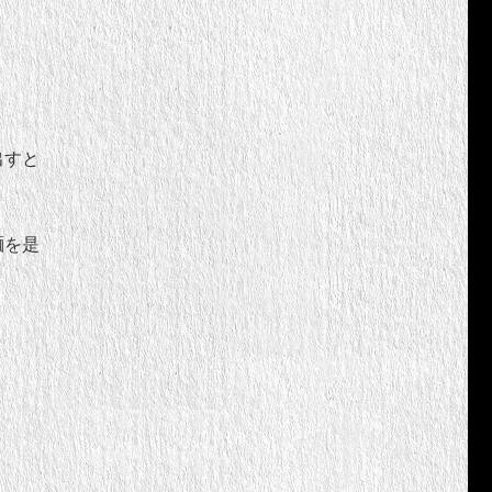
出すと
麺を是