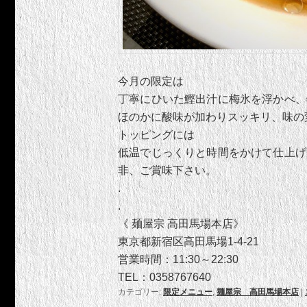
今月の限定は
丁寧にひいた鰹出汁に梅氷を浮かべ、
ほのかに酸味が加わりスッキリ、味の
トッピングには
低温でじっくりと時間をかけて仕上げ
非、ご賞味下さい。
.
.
《 麺屋宗 高田馬場本店》
東京都新宿区高田馬場1-4-21
営業時間：11:30～22:30
TEL：0358767640
カテゴリー:
限定メニュー
,
麺屋宗 高田馬場本店
|