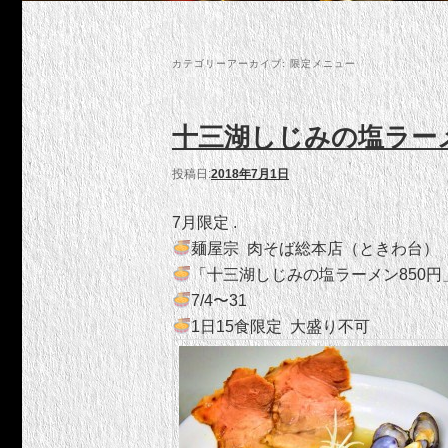
カテゴリーアーカイブ:
限定メニュー
十三湖しじみの塩ラー
投稿日:
2018年7月1日
7月限定 .
麺屋宗 肉そば総本店（ときわ台）
「十三湖しじみの塩ラーメン850円
7/4〜31
1日15食限定 大盛り不可