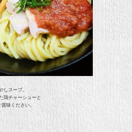
やしスープ。
た鶏チャーシューと
ご賞味ください。