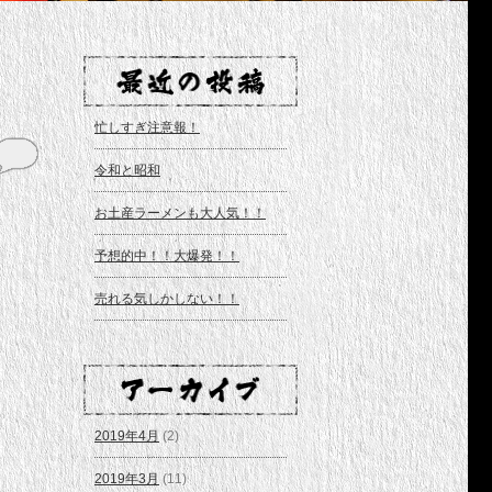
忙しすぎ注意報！
令和と昭和
お土産ラーメンも大人気！！
予想的中！！大爆発！！
売れる気しかしない！！
2019年4月
(2)
2019年3月
(11)