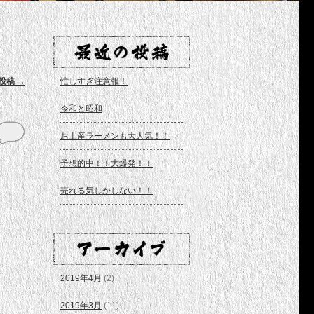
投稿
→
忙しすぎ注意報！
令和と昭和
お土産ラーメンも大人気！！
予想的中！！大爆発！！
売れる気しかしない！！
2019年4月
(2)
2019年3月
(11)