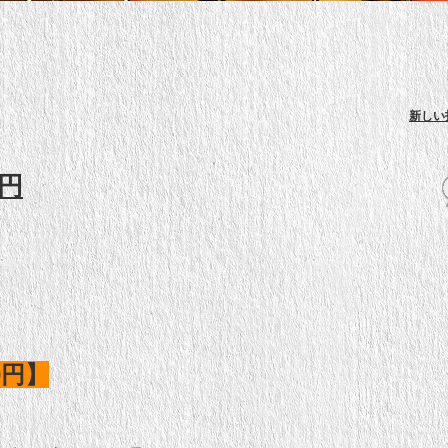
新しい
円
0円】