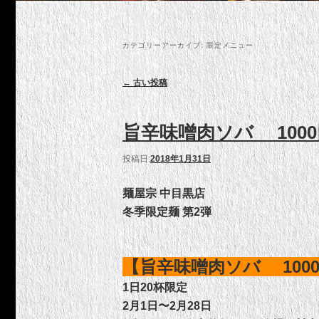
カテゴリーアーカイブ:
限定メニュー
投稿ナビゲーション
←
古い投稿
旨辛味噌肉ソバ 1000
投稿日:
2018年1月31日
麺屋宗 中目黒店
冬季限定麺 第2弾
【旨辛味噌肉ソバ 100
1日20杯限定
2月1日〜2月28日