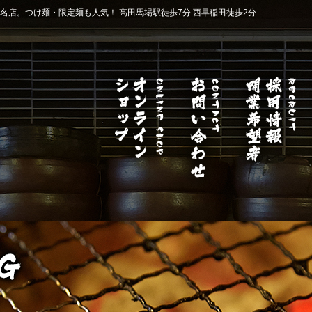
店。つけ麺・限定麺も人気！ 高田馬場駅徒歩7分 西早稲田徒歩2分