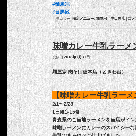
#
麺屋宗
#
目黒区
カテゴリー:
限定メニュー
,
麺屋宗 中目黒店
|
コメ
味噌カレー牛乳ラーメン 
投稿日:
2018年1月31日
麺屋宗 肉そば総本店（ときわ台）
.
.
【味噌カレー牛乳ラーメン
2/1〜2/28
1日限定15食
青森県のご当地ラーメンを当店がイン
味噌ラーメンにカレーのスパイシーな
牛乳でまろやかに仕上げました。