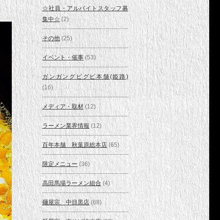
☆社員・アルバイトスタッフ募
集中☆
(2)
その他
(25)
イベント・催事
(53)
ガンガングビグビ本舗(姫路)
(16)
メディア・取材
(12)
ラーメン業界情報
(12)
百年本舗 秋葉原総本店
(65)
限定メニュー
(36)
高田馬場ラーメン組合
(4)
麺屋宗 中目黒店
(68)