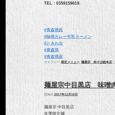
TEL：0359159619.
.
#
青森県民
#
味噌カレー牛乳ラーメン
#
ときわ台
#
青森県
#
青森県産
カテゴリー:
限定メニュー
,
麺屋宗 肉そば総本店
|
麺屋宗中目黒店 味噌肉
投稿日:
2017年12月10日
麺屋宗 中目黒店
冬季限定麺