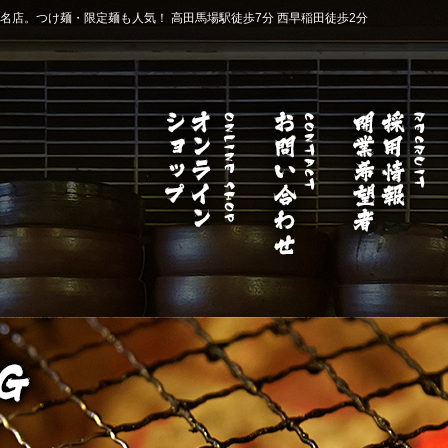
店。つけ麺・限定麺も人気！ 高田馬場駅徒歩7分 西早稲田徒歩2分