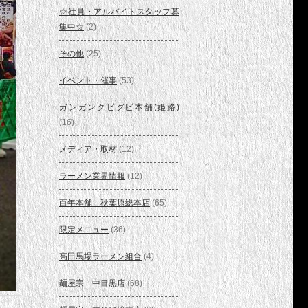
☆社員・アルバイトスタッフ募
集中☆
(2)
その他
(25)
イベント・催事
(53)
ガンガングビグビ本舗(姫路)
(16)
メディア・取材
(12)
ラーメン業界情報
(12)
百年本舗 秋葉原総本店
(65)
限定メニュー
(36)
高田馬場ラーメン組合
(4)
麺屋宗 中目黒店
(68)