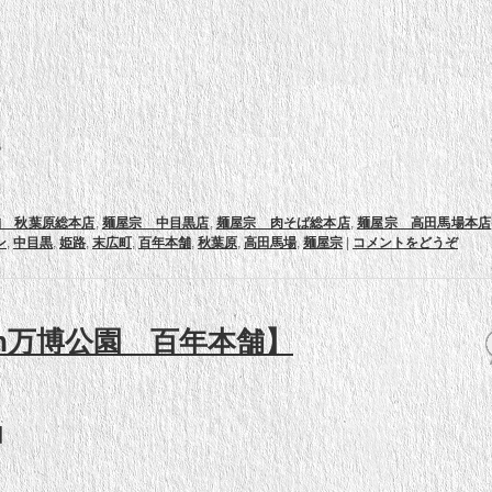
。
舗 秋葉原総本店
,
麺屋宗 中目黒店
,
麺屋宗 肉そば総本店
,
麺屋宗 高田馬場本店
ン
,
中目黒
,
姫路
,
末広町
,
百年本舗
,
秋葉原
,
高田馬場
,
麺屋宗
|
コメントをどうぞ
6in万博公園 百年本舗】
】