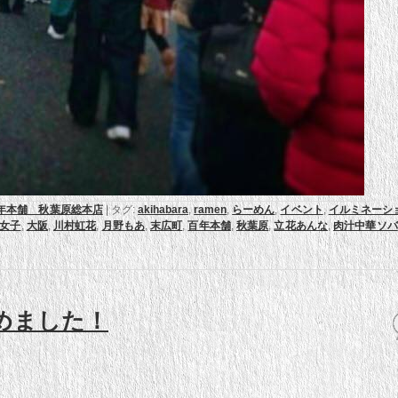
年本舗 秋葉原総本店
|
タグ:
akihabara
,
ramen
,
らーめん
,
イベント
,
イルミネーシ
女子
,
大阪
,
川村虹花
,
月野もあ
,
末広町
,
百年本舗
,
秋葉原
,
立花あんな
,
肉汁中華ソバ
めました！