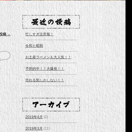
投稿
→
忙しすぎ注意報！
令和と昭和
お土産ラーメンも大人気！！
予想的中！！大爆発！！
売れる気しかしない！！
2019年4月
(2)
2019年3月
(11)