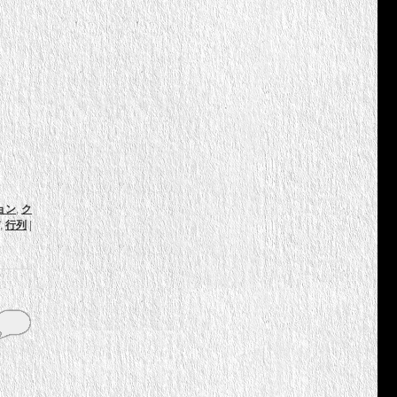
ョン
,
ク
,
行列
|