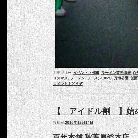
カテゴリー:
イベント・催事
,
ラーメン業界情報
,
百
リスマス
,
ラーメン
,
ラーメンEXPO
,
万博公園
,
仮面
コメントをどうぞ
【 アイドル割 】始
投稿日:
2016年12月14日
百年本舗 秋葉原総本店