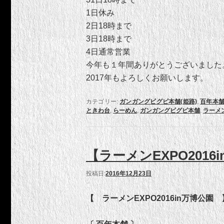
1日休み
2日18時まで
3日18時まで
4日通常営業
今年も１年間ありがとうございました
2017年もよろしくお願いします。
カテゴリー:
ガンガングビグビ本舗(姫路)
,
百年本
ときわ台
,
らーめん
,
ガンガングビグビ本舗
,
ラーメ
【ラーメンEXPO201
投稿日:
2016年12月23日
【 ラーメンEXPO2016in万博公園 