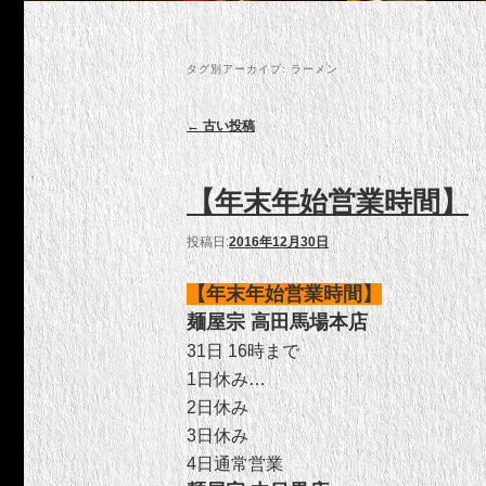
タグ別アーカイブ:
ラーメン
投稿ナビゲーション
←
古い投稿
【年末年始営業時間】
投稿日:
2016年12月30日
【年末年始営業時間】
麺屋宗 高田馬場本店
31日 16時まで
1日休み
…
2日休み
3日休み
4日通常営業