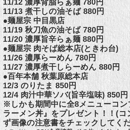
11/12 濃厚背脂らぁ麺 780円
11/13 煮干しの油そば 880円
●麺屋宗 中目黒店
11/19 秋刀魚の油そば 780円
11/20 濃厚旨辛らぁ麺 880円
●麺屋宗 肉そば総本店(ときわ台)
11/26 濃厚らーめん 780円
11/27 濃厚煮干しらーめん 880円
●百年本舗 秋葉原総本店
12/3 のりたま 850円
12/4 肉汁中華ソバ(旨辛塩味) 850円
※しかも期間中に全8メニューコン
ラーメン丼』をプレゼント！！(コ
ず画像の注意書をチェックしてく