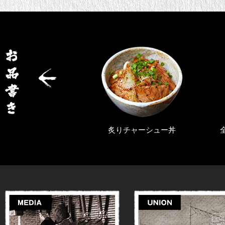
旨辛らぁ麺
炙りチャーシュー丼