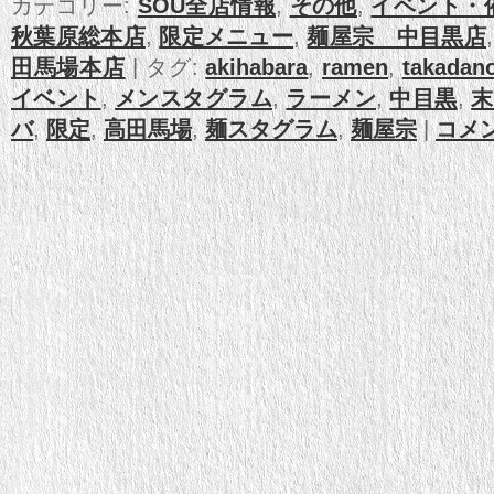
カテゴリー:
SOU全店情報
,
その他
,
イベント・
秋葉原総本店
,
限定メニュー
,
麺屋宗 中目黒店
田馬場本店
|
タグ:
akihabara
,
ramen
,
takadan
イベント
,
メンスタグラム
,
ラーメン
,
中目黒
,
末
バ
,
限定
,
高田馬場
,
麺スタグラム
,
麺屋宗
|
コメ