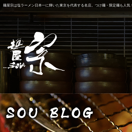
麺屋宗は塩ラーメン日本一に輝いた東京を代表する名店。つけ麺・限定麺も人気！ 