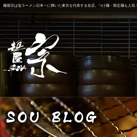
麺屋宗は塩ラーメン日本一に輝いた東京を代表する名店。つけ麺・限定麺も人気！ 