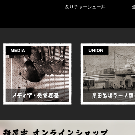
チャーシュー丼
全部のせらぁめん（塩・醤油）