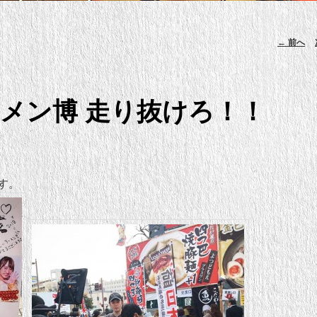
投稿ナ
←
前へ
メン博 走り抜けろ！！
す。