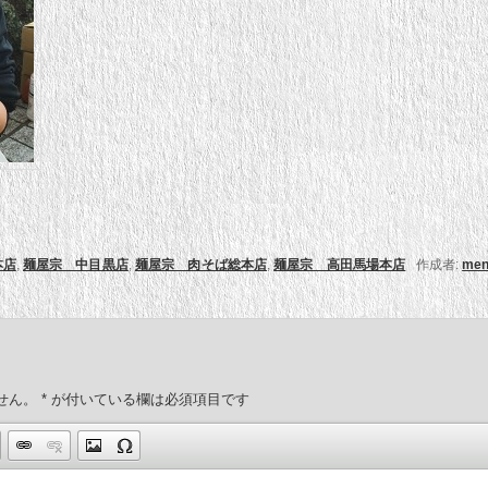
本店
,
麺屋宗 中目黒店
,
麺屋宗 肉そば総本店
,
麺屋宗 高田馬場本店
作成者:
men
せん。
*
が付いている欄は必須項目です