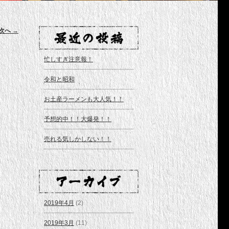
ビゲー
次へ
→
ション
忙しすぎ注意報！
令和と昭和
お土産ラーメンも大人気！！
予想的中！！大爆発！！
売れる気しかしない！！
2019年4月
(2)
2019年3月
(11)