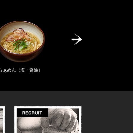
水餃子・焼き餃子
旨辛らぁ麺