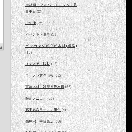
☆社員・アルバイトスタッフ募
集中☆
(2)
その他
(25)
イベント・催事
(53)
ガンガングビグビ本舗(姫路)
(16)
メディア・取材
(12)
ラーメン業界情報
(12)
百年本舗 秋葉原総本店
(65)
限定メニュー
(36)
高田馬場ラーメン組合
(4)
麺屋宗 中目黒店
(68)