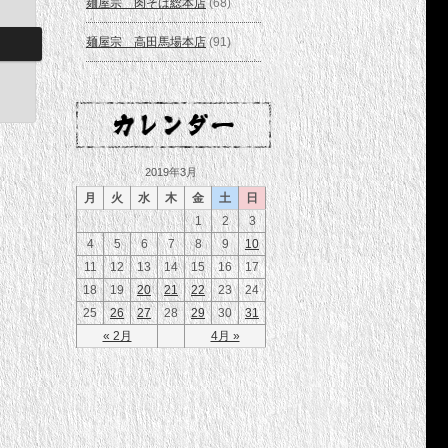
麺屋宗 肉そば総本店
(68)
麺屋宗 高田馬場本店
(91)
2019年3月
月
火
水
木
金
土
日
1
2
3
4
5
6
7
8
9
10
11
12
13
14
15
16
17
18
19
20
21
22
23
24
25
26
27
28
29
30
31
« 2月
4月 »