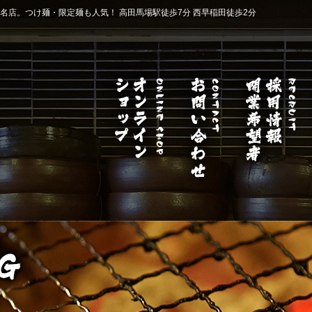
店。つけ麺・限定麺も人気！ 高田馬場駅徒歩7分 西早稲田徒歩2分