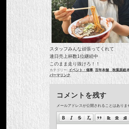
スタッフみんな頑張ってくれて
連日売上杯数1位継続中
このまま走り抜けろ！！
カテゴリー:
イベント・催事
,
百年本舗 秋葉原総
パーマリンク
コメントを残す
メールアドレスが公開されることはありま